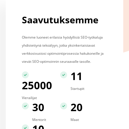
Saavutuksemme
Olemme luoneet erilaisia hyödyllisiä SEO-työkaluja
yhdistettynä tekoälyyn, jotka yksinkertaistavat
verkkosivustosi optimointiprosessia hakukoneille ja
vievät SEO-optimoinnin seuraavalle tasolle.
11
25000
Startupit
Vierailijat
30
20
Mentorit
Maat