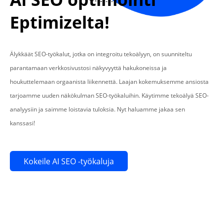
Eptimizelta!
Älykkäät SEO-työkalut, jotka on integroitu tekoälyyn, on suunniteltu
parantamaan verkkosivustosi näkyvyyttä hakukoneissa ja
houkuttelemaan orgaanista liikennettä. Laajan kokemuksemme ansiosta
tarjoamme uuden näkökulman SEO-työkaluihin. Käytimme tekoälyä SEO-
analyysiin ja saimme loistavia tuloksia. Nyt haluamme jakaa sen
kanssasi!
Kokeile AI SEO -työkaluja