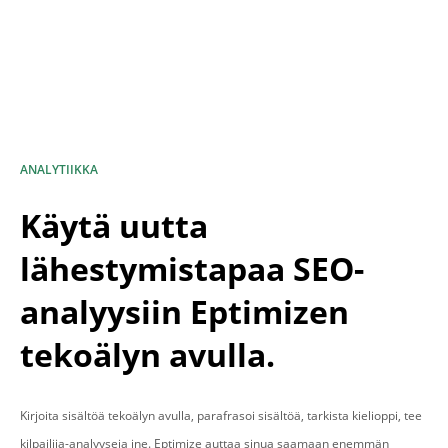
ANALYTIIKKA
Käytä uutta
lähestymistapaa SEO-
analyysiin Eptimizen
tekoälyn avulla.
Kirjoita sisältöä tekoälyn avulla, parafrasoi sisältöä, tarkista kielioppi, tee
kilpailija-analyyseja jne. Eptimize auttaa sinua saamaan enemmän