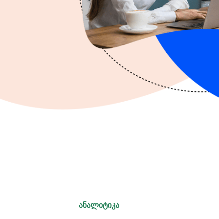
ᲐᲜᲐᲚᲘᲢᲘᲙᲐ