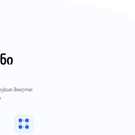
ნი
არებათ მიიღოთ
თ