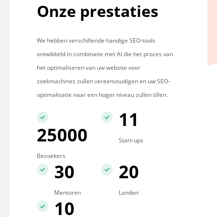
Onze prestaties
We hebben verschillende handige SEO-tools
ontwikkeld in combinatie met AI die het proces van
het optimaliseren van uw website voor
zoekmachines zullen vereenvoudigen en uw SEO-
optimalisatie naar een hoger niveau zullen tillen.
11
25000
Start-ups
Bezoekers
30
20
Mentoren
Landen
10